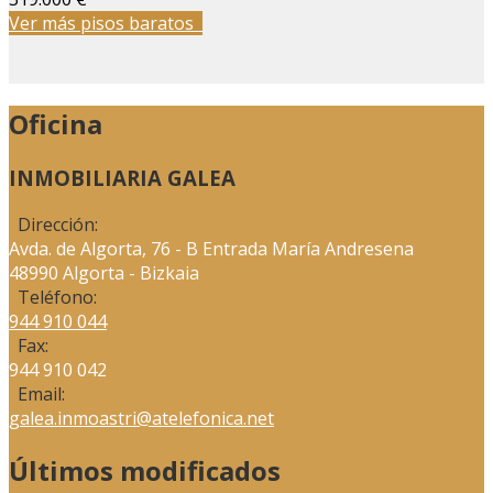
Ver más pisos baratos
Oficina
INMOBILIARIA GALEA
Dirección:
Avda. de Algorta, 76 - B Entrada María Andresena
48990 Algorta - Bizkaia
Teléfono:
944 910 044
Fax:
944 910 042
Email:
galea.inmoastri@atelefonica.net
Últimos modificados