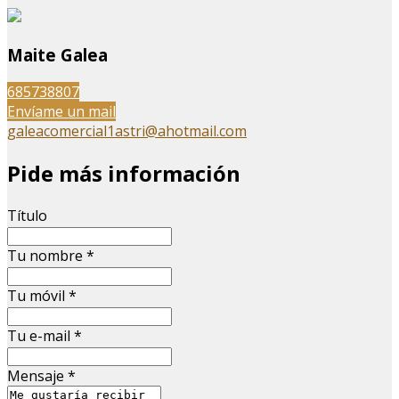
Maite Galea
685738807
Envíame un mail
galeacomercial1astri@ahotmail.com
Pide más información
Título
Tu nombre
*
Tu móvil
*
Tu e-mail
*
Mensaje
*