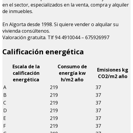
en el sector, especializados en la venta, compra y alquiler
de inmuebles.
En Algorta desde 1998. Si quiere vender o alquilar su
vivienda consúltenos.
Valoración gratuita. Tlf 94 4910044 – 675926997
Calificación energética
Escala de la
Consumo de
Emisiones kg
calificación
energía kw
CO
2
/m
2
año
energética
h/m
2
año
A
219
37
B
219
37
C
219
37
D
219
37
E
219
37
F
219
37