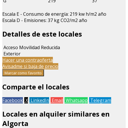
G
219
37
Escala E - Consumo de energía: 219 kw h/m
2
año
Escala D - Emisiones: 37 kg CO
2
/m
2
año
Detalles de este locales
Acceso Movilidad Reducida
Exterior
Hacer una contraoferta
Avisadme si baja de precio
Marcar como favorito
Comparte el locales
Facebook
X
LinkedIn
Email
Whatsapp
Telegram
Locales en alquiler similares en
Algorta