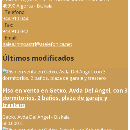
48990 Algorta - Bizkaia
Teléfono:
944 910 044
Fax:
944 910 042
Email:
galea.inmoastri@atelefonica.net
Últimos modificados
Piso en venta en Getxo, Avda Del Angel, con 3
dormitorios, 2 baños, plaza de garaje y
trastero
Getxo, Avda Del Angel - Bizkaia
660.000 €