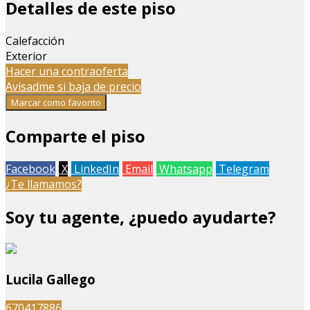
Detalles de este piso
Calefacción
Exterior
Hacer una contraoferta
Avisadme si baja de precio
Marcar como favorito
Comparte el piso
Facebook
X
LinkedIn
Email
Whatsapp
Telegram
¿Te llamamos?
Soy tu agente, ¿puedo ayudarte?
Lucila Gallego
670417886