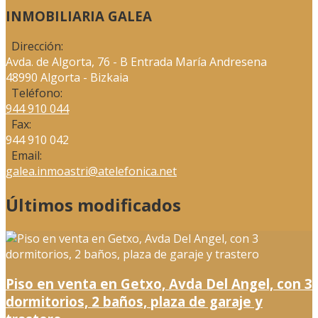
INMOBILIARIA GALEA
Dirección:
Avda. de Algorta, 76 - B Entrada María Andresena
48990 Algorta - Bizkaia
Teléfono:
944 910 044
Fax:
944 910 042
Email:
galea.inmoastri@atelefonica.net
Últimos modificados
Piso en venta en Getxo, Avda Del Angel, con 3
dormitorios, 2 baños, plaza de garaje y