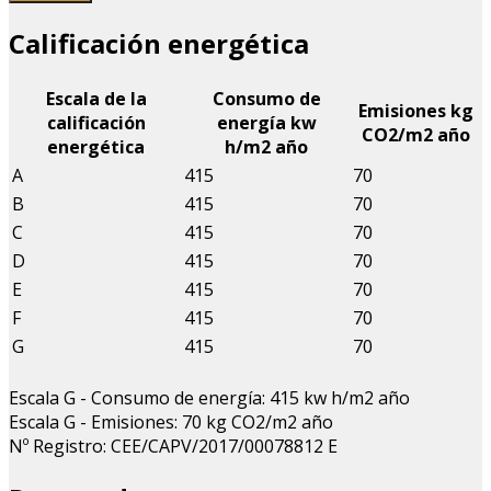
Calificación energética
Escala de la
Consumo de
Emisiones kg
calificación
energía kw
CO
2
/m
2
año
energética
h/m
2
año
A
415
70
B
415
70
C
415
70
D
415
70
E
415
70
F
415
70
G
415
70
Escala G - Consumo de energía: 415 kw h/m
2
año
Escala G - Emisiones: 70 kg CO
2
/m
2
año
Nº Registro: CEE/CAPV/2017/00078812 E